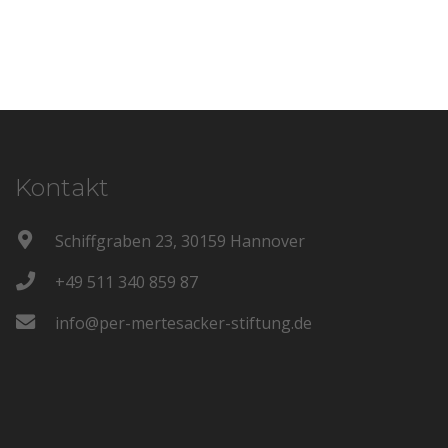
Kontakt
Schiffgraben 23, 30159 Hannover
+49 511 340 859 87
info@per-mertesacker-stiftung.de