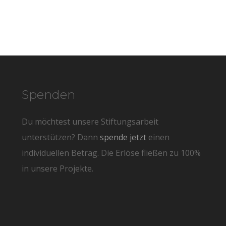
Spenden
Du möchtest unsere Stiftungsarbeit
unterstützen? Dann
spende jetzt
einen
individuellen Betrag. Die Erlöse fließen zu 100%
in unsere Projekte.