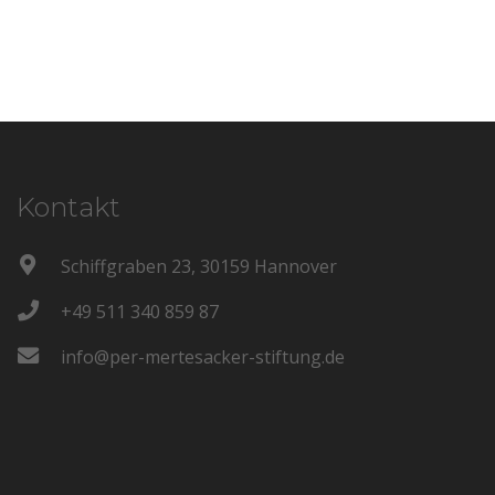
Kontakt
Schiffgraben 23, 30159 Hannover
+49 511 340 859 87
info@per-mertesacker-stiftung.de