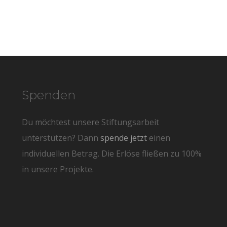
Spenden
Du möchtest unsere Stiftungsarbeit
unterstützen? Dann
spende jetzt
einen
individuellen Betrag. Die Erlöse fließen zu 100%
in unsere Projekte.