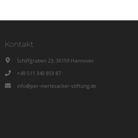
Kontakt
Schiffgraben 23, 30159 Hannover
+49 511 340 859 87
info@per-mertesacker-stiftung.de