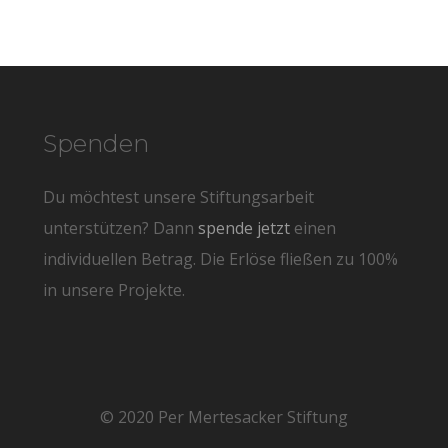
Spenden
Du möchtest unsere Stiftungsarbeit
unterstützen? Dann
spende jetzt
einen
individuellen Betrag. Die Erlöse fließen zu 100%
in unsere Projekte.
© 2020 Per Mertesacker Stiftung