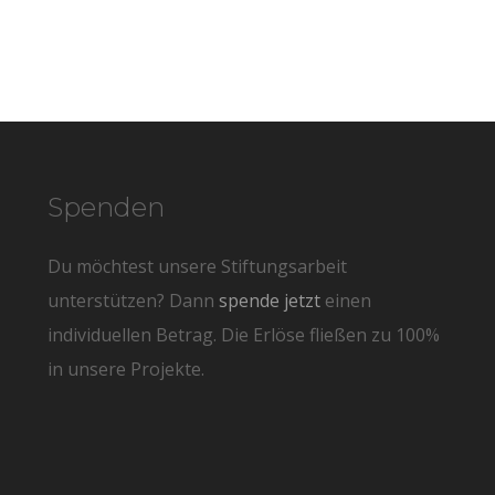
Spenden
Du möchtest unsere Stiftungsarbeit
unterstützen? Dann
spende jetzt
einen
individuellen Betrag. Die Erlöse fließen zu 100%
in unsere Projekte.