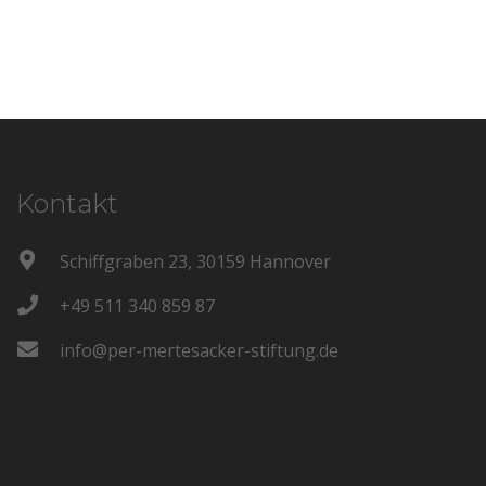
Kontakt
Schiffgraben 23, 30159 Hannover
+49 511 340 859 87
info@per-mertesacker-stiftung.de