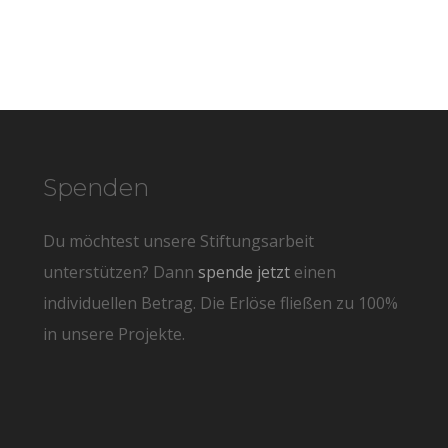
Spenden
Du möchtest unsere Stiftungsarbeit
unterstützen? Dann
spende jetzt
einen
individuellen Betrag. Die Erlöse fließen zu 100%
in unsere Projekte.