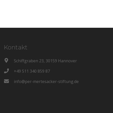
Kontakt
Schiffgraben 23, 30159 Hannover
+49 511 340 859 87
info@per-mertesacker-stiftung.de