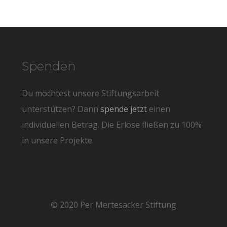
Spenden
Du möchtest unsere Stiftungsarbeit
unterstützen? Dann
spende jetzt
einen
individuellen Betrag. Die Erlöse fließen zu 100%
in unsere Projekte.
© 2020 Per Mertesacker Stiftung