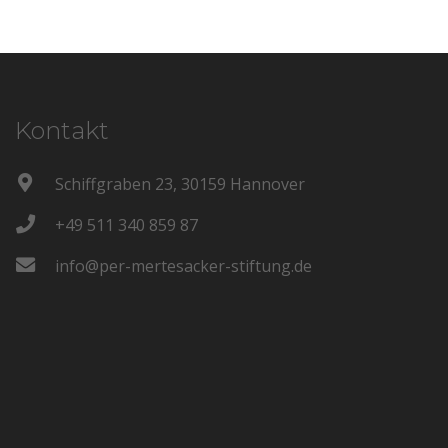
Kontakt
Schiffgraben 23, 30159 Hannover
+49 511 340 859 87
info@per-mertesacker-stiftung.de