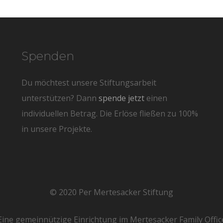
Spenden
Du möchtest unsere Stiftungsarbeit
unterstützen? Dann
spende jetzt
einen
individuellen Betrag. Die Erlöse fließen zu 100%
in unsere Projekte.
© 2020 Per Mertesacker Stiftung
Eine gemeinnützige Einrichtung im Mertesacker Family Offic