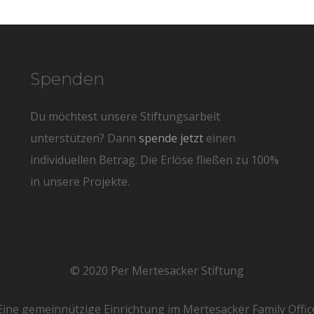
Spenden
Du möchtest unsere Stiftungsarbeit
unterstützen? Dann
spende jetzt
einen
individuellen Betrag. Die Erlöse fließen zu 100%
in unsere Projekte.
© 2020 Per Mertesacker Stiftung
Eine gemeinnützige Einrichtung im Mertesacker Family Offic