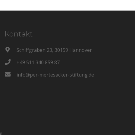
Kontakt
Schiffgraben 23, 30159 Hannover
+49 511 340 859 87
info@per-mertesacker-stiftung.de
e