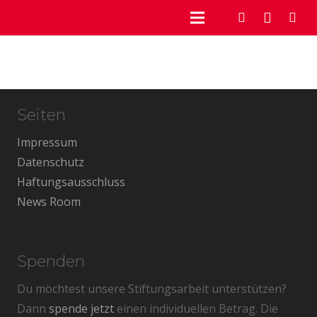
Seiten
Impressum
Datenschutz
Haftungsausschluss
News Room
Spenden
Du möchtest unsere Stiftungsarbeit unterstützen?
Dann
spende jetzt
einen individuellen Betrag. Die