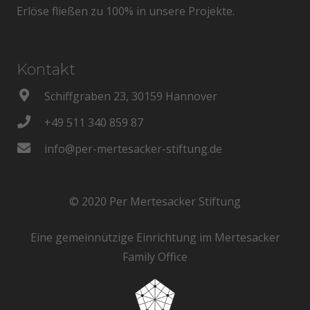
Erlöse fließen zu 100% in unsere Projekte.
Kontakt
Schiffgraben 23, 30159 Hannover
+49 511 340 859 87
info@per-mertesacker-stiftung.de
© 2020 Per Mertesacker Stiftung
Eine gemeinnützige Einrichtung im Mertesacker
Family Office