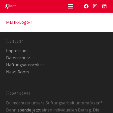
MEHR-Logo-1
Seiten
Impressum
Datenschutz
Haftungsausschluss
News Room
Spenden
Du möchtest unsere Stiftungsarbeit unterstützen?
Dann
spende jetzt
einen individuellen Betrag. Die