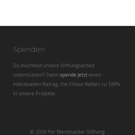
Spenden
Du möchtest unsere Stiftungsarbeit
unterstützen? Dann
spende jetzt
einen
individuellen Betrag. Die Erlöse fließen zu 100%
in unsere Projekte.
© 2020 Per Mertesacker Stiftung