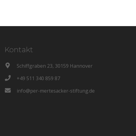
Kontakt
Schiffgraben 23, 30159 Hannover
+49 511 340 859 87
info@per-mertesacker-stiftung.de