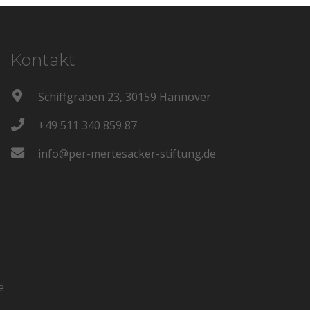
Kontakt
Schiffgraben 23, 30159 Hannover
+49 511 340 859 87
info@per-mertesacker-stiftung.de
e