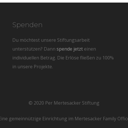
Spenden
Du möchtest unsere Stiftungsarbeit
unterstützen? Dann
spende jetzt
einen
individuellen Betrag. Die Erlöse fließen zu 100%
in unsere Projekte.
© 2020 Per Mertesacker Stiftung
Eine gemeinnützige Einrichtung im Mertesacker Family Offic