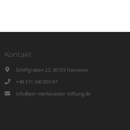
Kontakt
Schiffgraben 23, 30159 Hannover
+49 511 340 859 87
info@per-mertesacker-stiftung.de