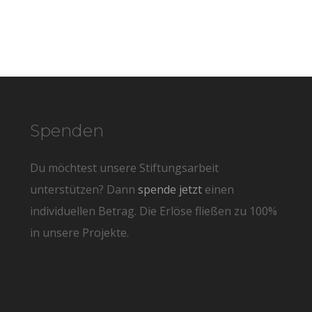
Spenden
Du möchtest unsere Stiftungsarbeit
unterstützen? Dann
spende jetzt
einen
individuellen Betrag. Die Erlöse fließen zu 100%
in unsere Projekte.