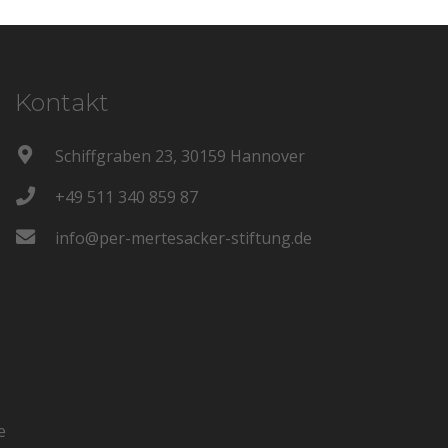
Kontakt
Schiffgraben 23, 30159 Hannover
+49 511 340 859 87
info@per-mertesacker-stiftung.de
e