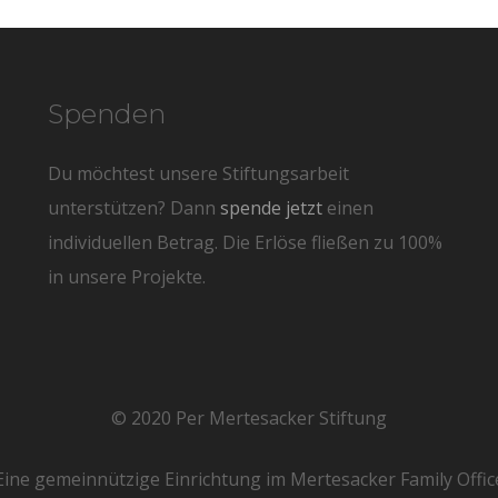
Spenden
Du möchtest unsere Stiftungsarbeit
unterstützen? Dann
spende jetzt
einen
individuellen Betrag. Die Erlöse fließen zu 100%
in unsere Projekte.
© 2020 Per Mertesacker Stiftung
Eine gemeinnützige Einrichtung im Mertesacker Family Offic